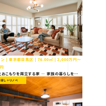
ョン
東京都目黒区
76.00㎡
2,000万円〜
万円
とおこもりを両立する家 ― 家族の暮らしを再
た住まい【東京都目黒区 マンション リノベーシ
件探し＋リノベ