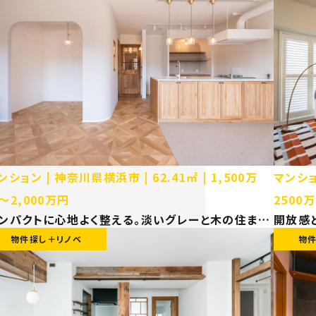
ンション
神奈川県横浜市
62.41㎡
1,500万
マンシ
〜2,000万円
2500
ンパクトに心地よく整える。淡いグレーと木の住まい
開放感
横浜市 マンション リノベーション】
設計し
物件探し＋リノベ
物
ョン】