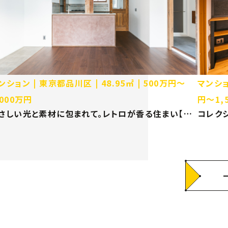
ンション
東京都品川区
48.95㎡
500万円〜
マンシ
,000万円
円〜1,
さしい光と素材に包まれて。レトロが香る住まい【東
コレク
都品川区 マンションリノベーション】
【神奈川