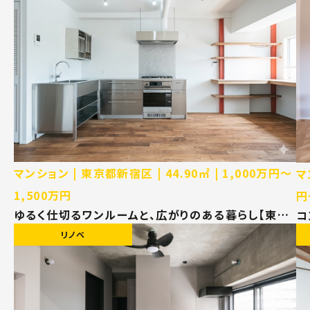
マンション
東京都新宿区
44.90㎡
1,000万円〜
マ
1,500万円
円
ゆるく仕切るワンルームと、広がりのある暮らし【東京
コ
都新宿区 マンション リノベーション】
【
リノベ