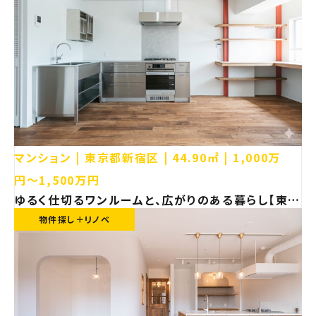
マンション
東京都新宿区
44.90㎡
1,000万
円〜1,500万円
ゆるく仕切るワンルームと、広がりのある暮らし【東京
都新宿区 マンション リノベーション】
物件探し＋リノベ