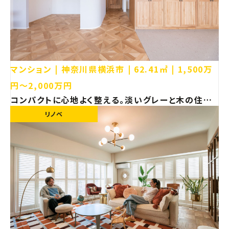
マンション
神奈川県横浜市
62.41㎡
1,500万
円〜2,000万円
コンパクトに心地よく整える。淡いグレーと木の住ま
い【横浜市 マンション リノベーション】
リノベ