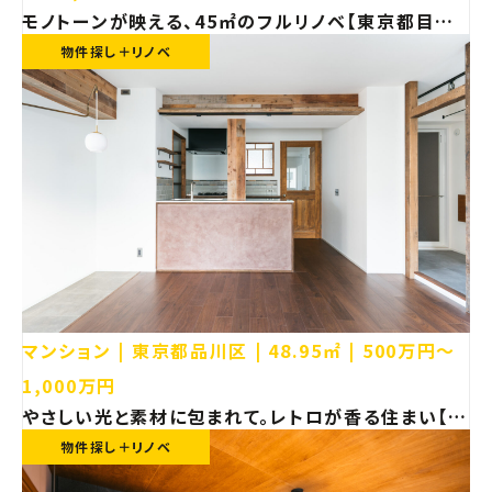
モノトーンが映える、45㎡のフルリノベ【東京都目黒
区 マンション リノベーション】
物件探し＋リノベ
マンション
東京都品川区
48.95㎡
500万円〜
1,000万円
やさしい光と素材に包まれて。レトロが香る住まい【東
京都品川区 マンションリノベーション】
物件探し＋リノベ