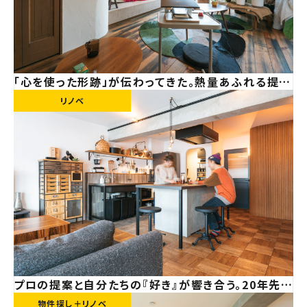
「心を使った形跡」が伝わってきた。熱量あふれる提案
から始まった、共同プロジェクト
リノベ
プロの提案と自分たちの『好き』が響き合う。20年先を
見据えた開放感あふれる住まい【神奈川県マンション
物件探し＋リノベ