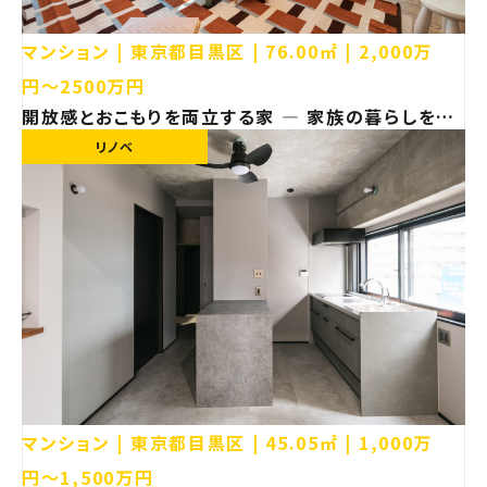
マンション
東京都目黒区
76.00㎡
2,000万
円〜2500万円
開放感とおこもりを両立する家 ― 家族の暮らしを再
設計した住まい【東京都目黒区 マンション リノベー
リノベ
ション】
マンション
東京都目黒区
45.05㎡
1,000万
円〜1,500万円