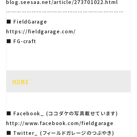
blog.seesaa.net/article/273701022.html
……………………………………………………………
■ FieldGarage
https://fieldgarage.com/
■ FG-craft
HOME
■ Facebook_ (ココダケの写真載せています)
http://www.facebook.com/fieldgarage
■ Twitter_ (フィールドガレージのつぶやき)