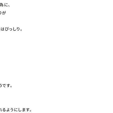
為に、
りが
はびっしり。
うです。
るようにします。