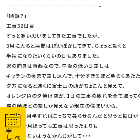
——————————————————–
「順調？」
工事32日目
ずっと寒い思いをしてきた工事でしたが、
3月に入ると昼間はぽかぽかしてきて、ちょっと動くと
半袖になりたいくらいの日もありました。
家の向きは南西なので、午後の低い日差しは
キッチンの奥まで差し込んで、十分すぎるほど明るくあたた
夕方になると遠くに富士山の頭がちょこんと見えて、
オレンジ色の夕焼け空が、1日の工事の疲れを全て取って
猫の額ほどの空しか見えない現在の住まいから、
あとひと月半すればこっちで暮らせるんだと思うと毎日が
でも、1ヶ月経っても工事は思ったよりも
進んでいないようなかんじがして・・・