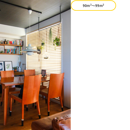
90m²〜99m²