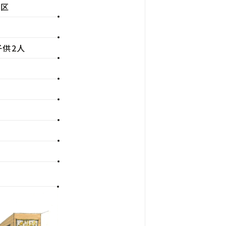
田区
子供2人