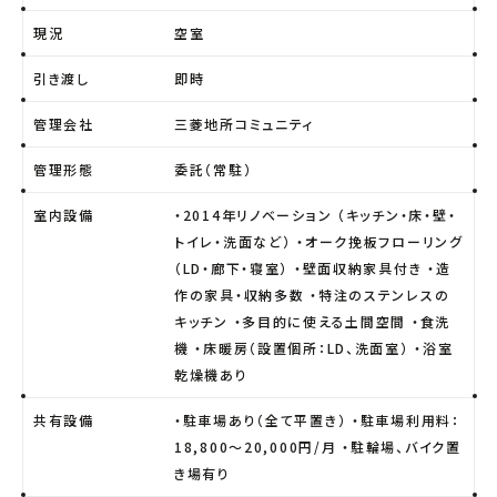
現況
空室
引き渡し
即時
管理会社
三菱地所コミュニティ
管理形態
委託（常駐）
室内設備
・2014年リノベーション （キッチン・床・壁・
トイレ・洗面など） ・オーク挽板フローリング
（LD・廊下・寝室） ・壁面収納家具付き ・造
作の家具・収納多数 ・特注のステンレスの
キッチン ・多目的に使える土間空間 ・食洗
機 ・床暖房（設置個所：LD、洗面室） ・浴室
乾燥機あり
共有設備
・駐車場あり（全て平置き） ・駐車場利用料：
18,800～20,000円/月 ・駐輪場、バイク置
き場有り