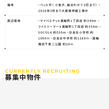
備考
・ペット可（ 小型犬、猫合わせて２匹まで） ・
2026年3月まで大規模修繕工事中
周辺環境
・マイバスケット箕輪町1丁目店 約340m ・
ファミリーマート箕輪町1丁目店 約350m ・
SOCOLA 約530m ・日吉台小学校 約
1000ⅿ ・日吉台中学校 約1260ⅿ ・箕輪
諏訪下第二公園 約20ⅿ
CURRENTLY RECRUITING
募集中物件