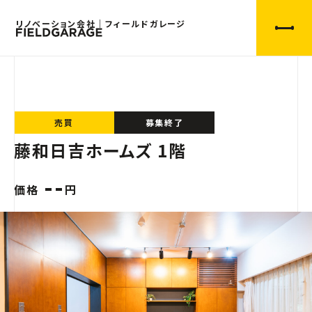
リノベーション会社｜フィールドガレージ
売買
募集終了
藤和日吉ホームズ 1階
--
価格
円